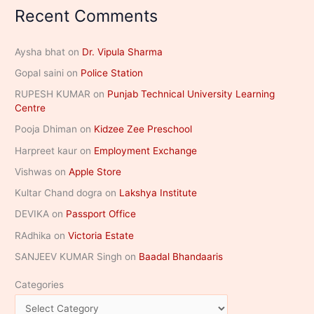
Recent Comments
Aysha bhat
on
Dr. Vipula Sharma
Gopal saini
on
Police Station
RUPESH KUMAR
on
Punjab Technical University Learning
Centre
Pooja Dhiman
on
Kidzee Zee Preschool
Harpreet kaur
on
Employment Exchange
Vishwas
on
Apple Store
Kultar Chand dogra
on
Lakshya Institute
DEVIKA
on
Passport Office
RAdhika
on
Victoria Estate
SANJEEV KUMAR Singh
on
Baadal Bhandaaris
Categories