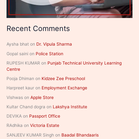
Recent Comments
Aysha bhat
on
Dr. Vipula Sharma
Gopal saini
on
Police Station
RUPESH KUMAR
on
Punjab Technical University Learning
Centre
Pooja Dhiman
on
Kidzee Zee Preschool
Harpreet kaur
on
Employment Exchange
Vishwas
on
Apple Store
Kultar Chand dogra
on
Lakshya Institute
DEVIKA
on
Passport Office
RAdhika
on
Victoria Estate
SANJEEV KUMAR Singh
on
Baadal Bhandaaris